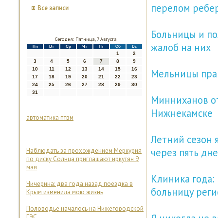
перелом ребе
Все записи
Больницы и по
Сегодня: Пятница, 7 Августа
жалоб на них
Пн
Вт
Ср
Чт
Пт
Сб
Вс
1
2
3
4
5
6
7
8
9
10
11
12
13
14
15
16
Мельницы прав
17
18
19
20
21
22
23
24
25
26
27
28
29
30
31
Минниханов от
Нижнекамске
автоматика птвм
Летний сезон 
через пять дн
Наблюдать за прохождением Меркурия
по диску Солнца приглашают иркутян 9
мая
Клиника года:
Чичерина: два года назад поездка в
больницу реги
Крым изменила мою жизнь
Половодье началось на Нижегородской
ГЭС