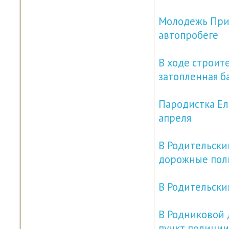
Молодежь Прим
автопробеге
В ходе строит
затопленная б
Пародистка Ел
апреля
В Родительски
дорожные пол
В Родительски
В Родниковой 
пункт полиции