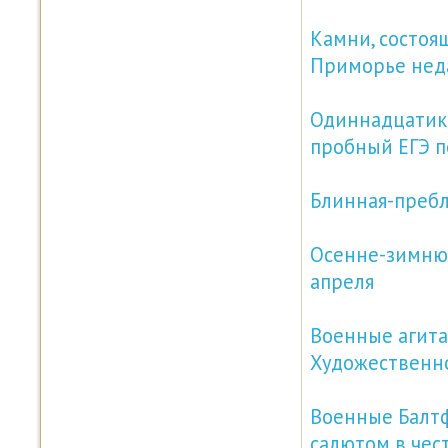
Камни, состоя
Приморье нед
Одиннадцатик
пробный ЕГЭ п
Блинная-пребл
Осенне-зимнюю
апреля
Военные агита
Художественно
Военные Балт
салютом в чес