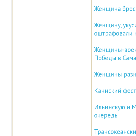
Женщина броси
Женщину, укус
оштрафовали н
Женщины-воен
Победы в Сам
Женщины разн
Каннский фест
Ильинскую и 
очередь
Трансокеански