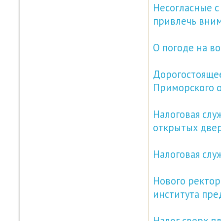
Несогласные с
привлечь вни
О погоде на в
Дорогостояще
Приморского 
Налоговая слу
открытых две
Налоговая слу
Нового ректор
института пре
Налог сверх п