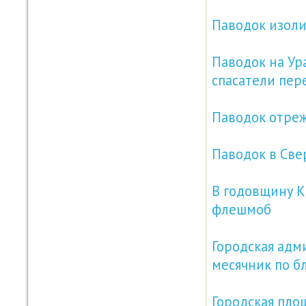
Паводок изоли
Паводок на Ур
спасатели пе
Паводок отреж
Паводок в Cве
В годовщину К
флешмоб
Городская адм
месячник по б
Городская пло