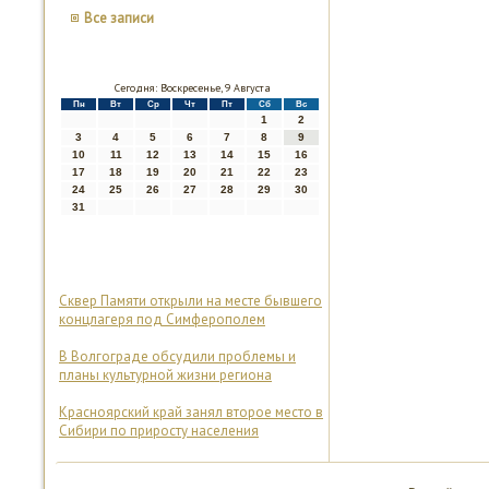
Все записи
Сегодня: Воскресенье, 9 Августа
Пн
Вт
Ср
Чт
Пт
Сб
Вс
1
2
3
4
5
6
7
8
9
10
11
12
13
14
15
16
17
18
19
20
21
22
23
24
25
26
27
28
29
30
31
Сквер Памяти открыли на месте бывшего
концлагеря под Симферополем
В Волгограде обсудили проблемы и
планы культурной жизни региона
Красноярский край занял второе место в
Сибири по приросту населения