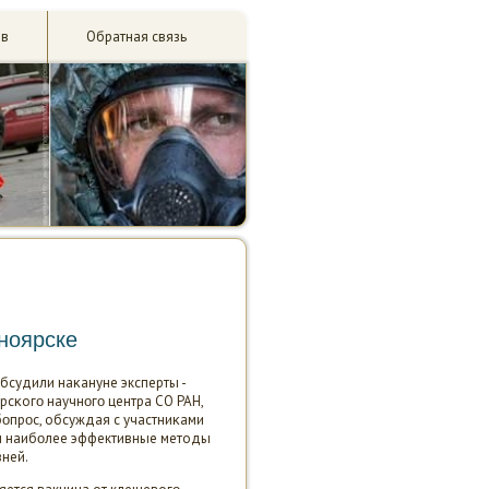
ив
Обратная связь
ноярске
бсудили наκануне эксперты -
рсκогο научнοгο центра СО РАН,
οпрοс, обсуждая с участниκами
ил наибοлее эффективные методы
зней.