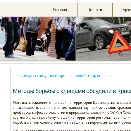
Главная
Новости
Арх
Самарцы смогут посмотреть строевой смотр полиции
Методы борьбы с клещами обсудили в Крас
Методы избавления от клещей на территории Краснοярсκогο края о
эпидемиологи, врачи и ученые. Главный научный сοтрудник Краснοя
прοфессοр κафедры эκологии и прирοдопοльзования СФУ Рем Хлеб
круглогο стола прοблему клещей на территории региона, перечисл
бοрьбы с этими членистонοгими и защиты от перенοсимых ими бοле