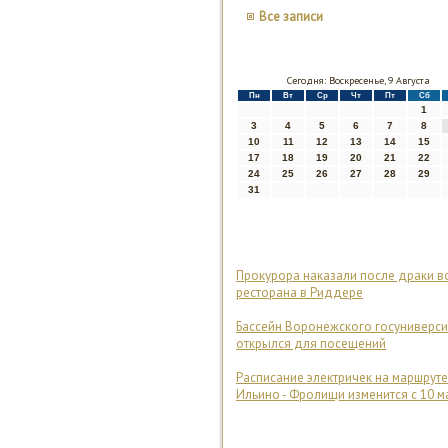
Все записи
Сегодня: Воскресенье, 9 Августа
Пн
Вт
Ср
Чт
Пт
Сб
1
3
4
5
6
7
8
10
11
12
13
14
15
17
18
19
20
21
22
24
25
26
27
28
29
31
Прокурора наказали после драки в
ресторана в Риддере
Бассейн Воронежского госуниверси
открылся для посещений
Расписание электричек на маршруте
Ильино - Фролищи изменится с 10 м