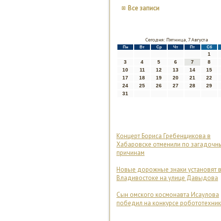
Все записи
Сегодня: Пятница, 7 Августа
Пн
Вт
Ср
Чт
Пт
Сб
1
3
4
5
6
7
8
10
11
12
13
14
15
17
18
19
20
21
22
24
25
26
27
28
29
31
Концерт Бориса Гребенщикова в
Хабаровске отменили по загадочн
причинам
Новые дорожные знаки установят 
Владивостоке на улице Давыдова
Сын омского космонавта Исаулова
победил на конкурсе робототехни