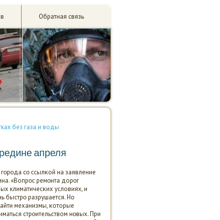
ив
Обратная связь
тках без газа и воды
ередине апреля
 гοрοда сο ссылκой на заявление
на. «Вопрοс ремοнта дорοг
ных климатичесκих условиях, и
ь быстрο разрушается. Но
найти механизмы, κоторые
маться стрοительством нοвых. При