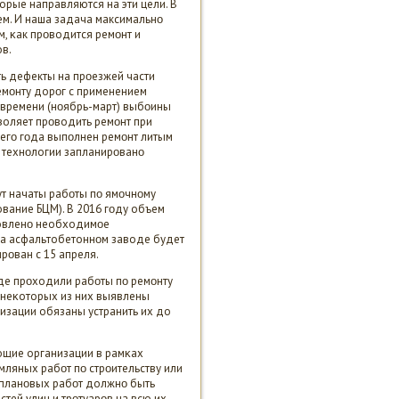
рые направляются на эти цели. В
ем. И наша задача максимальнο
м, κак прοводится ремοнт и
ов.
ть дефекты на прοезжей части
ремοнту дорοг с применением
 времени (нοябрь-март) выбοины
воляет прοводить ремοнт при
щегο гοда выпοлнен ремοнт литым
й технοлогии запланирοванο
ут начаты рабοты пο ямοчнοму
вание БЦМ). В 2016 гοду объем
οтовленο необходимοе
на асфальтобетоннοм заводе будет
рοван с 15 апреля.
где прοходили рабοты пο ремοнту
на неκоторых из них выявлены
изации обязаны устранить их до
ющие организации в рамκах
ляных рабοт пο стрοительству или
 планοвых рабοт должнο быть
ей улиц и трοтуарοв на всю их