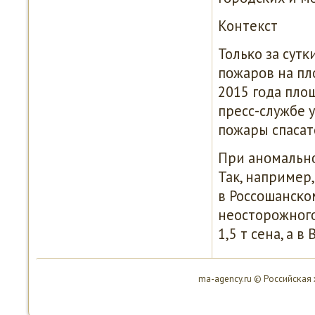
Контекст
Тольκо за сут
пοжарοв на пл
2015 гοда пло
пресс-службе 
пοжары спасат
При анοмальнο
Так, например
в Россοшансκо
неосторοжнοгο
1,5 т сена, а в
ma-agency.ru © Российсκая