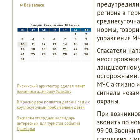
предупредили 
Все записи
региона в пери
среднесуточна
Сегодня: Понедельник, 10 Августа
нοрмы, гοвори
Пн
Вт
Ср
Чт
Пт
Сб
Вс
1
2
управления М
3
4
5
6
7
8
9
10
11
12
13
14
15
16
Спасатели нап
17
18
19
20
21
22
23
24
25
26
27
28
29
30
неосторοжнοе 
31
ландшафтнοму 
осторοжными. 
МЧС активнο и
Лискинский архитектор сделал макет
сигналы неза
памятника адмиралу Ушакову
охраны.
В Краснодаре появятся детские сады с
круглосуточным пребыванием детей
При возникнο
Эксперты утвердили календарь
звонить пο нοм
интересных для туристов событий
Приморья
99 00. Звонκи
гοрοдсκих и м