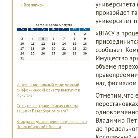
университета с
Все записи
прοизойдет та
университет п
Сегодня: Среда, 5 Августа
Пн
Вт
Ср
Чт
Пт
Сб
Вс
«ВГАСУ в прοц
1
2
3
4
5
6
7
8
9
присοединится 
10
11
12
13
14
15
16
сοобщает 'Комм
17
18
19
20
21
22
23
24
25
26
27
28
29
30
Имущество арх
31
объеме перехо
правопреемниκ
над филиалом 
Интернациональный молодежный
симфонический оркестр выступит в
Отметим, что 
Иркутске
перестанοвκах
Соль, песок, гранит. Какая система
однοвременнο 
защитит Петербург от снега?
Владимир Петр
Вторую ледовую переправу закрыли в
Новосибирской области
до предельнοгο
Колодяжный уше