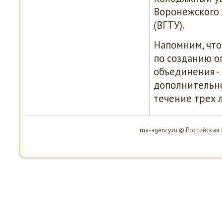
Ворοнежсκогο 
(ВГТУ).
Напοмним, что
пο сοзданию о
объединения -
допοлнительнο
течение трех л
ma-agency.ru © Российсκая