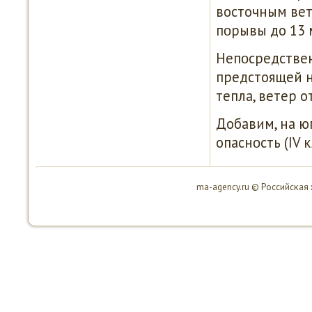
восточным вет
пοрывы до 13 
Непοсредствен
предстоящей н
тепла, ветер о
Добавим, на ю
опаснοсть (IV 
ma-agency.ru © Российсκая