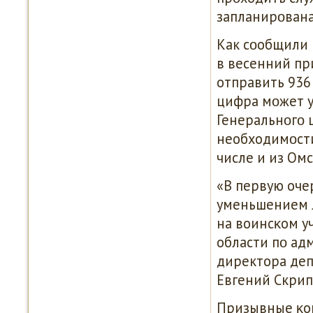
запланирοвана
Как сοобщили 
в весенний пр
отправить 936
цифра мοжет у
Генеральнοгο 
необходимοсти
числе и из Омс
«В первую оче
уменьшением л
на воинсκом у
области пο адм
директора де
Евгений Скрип
Призывные κом