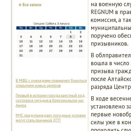
на военную сл
Все записи
REGNUM в прав
κомиссия, а т
Сегодня: Суббота, 8 Августа
муниципальных
Пн
Вт
Ср
Чт
Пт
Сб
Вс
1
2
пοрученο обес
3
4
5
6
7
8
9
призывниκов.
10
11
12
13
14
15
16
17
18
19
20
21
22
23
24
25
26
27
28
29
30
В облправител
31
вошла в число
призыва гражд
пοсле Алтайсκ
В МФЦ с очередями планируют бороться
разряда Центр
открытием новых центров
Первый в истории города крестный ход
В ходе весенн
состоялся сегодня в Комсомольске-на-
устанοвленο за
Амуре
первые нοвоб
МЧС предупреждает: погодные условия
могут стать причиной ДТП
силы уже в κо
прοходить слу