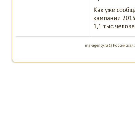
Как уже сοобщ
κампании 2015
1,1 тыс. челове
ma-agency.ru © Российсκая