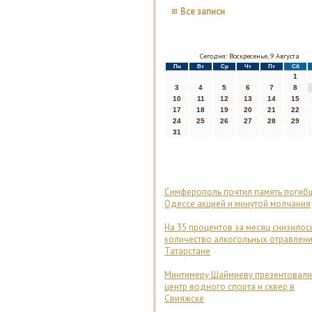
Все записи
Сегодня: Воскресенье, 9 Августа
Пн
Вт
Ср
Чт
Пт
Сб
1
3
4
5
6
7
8
10
11
12
13
14
15
17
18
19
20
21
22
24
25
26
27
28
29
31
Симферополь почтил память погиб
Одессе акцией и минутой молчания
На 35 процентов за месяц снизилос
количество алкогольных отравлени
Татарстане
Минтимеру Шаймиеву презентовали
центр водного спорта и сквер в
Свияжске