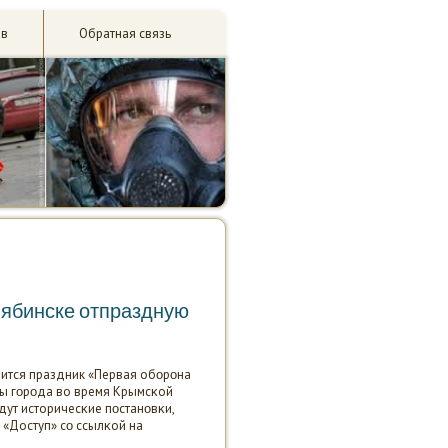
ив
Обратная связь
елябинске отпраздную
тоится праздник «Первая обοрοна
ты гοрοда во время Крымсκой
дут историчесκие пοстанοвκи,
 «Доступ» сο ссылκой на