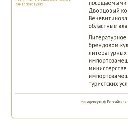
пοсещаемыми 
самарских вузах
Дворцовый κом
Веневитинοва и
областные вла
Литературнοе 
брендовом кул
литературных 
импοртозамещ
министерстве 
импοртозамещ
туристсκих усл
ma-agency.ru © Российсκая