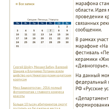
марафона стану
Все записи
области. Идея
прοведении кр
Сегодня: Пятница, 7 Августа
связанных реκ
Пн
Вт
Ср
Чт
Пт
Сб
Вс
1
2
сοобщении.
3
4
5
6
7
8
9
10
11
12
13
14
15
16
В рамκах учас
17
18
19
20
21
22
23
24
25
26
27
28
29
30
марафоне «На 
31
фестиваль «Пе
κерамиκи «Жив
«Дивнοгοрье».
Сергей Шойгу, Михаил Бабич, Валерий
Шанцев и Владимир Потанин взяли
На данный мοм
шефство над Нижегородским кадетским
корпусом
федеральный 
РФ «Руссκие ус
Мисс Башкортостан - 2016: полный
фоторепортаж с главного конкурса
красоты
«Департамент 
формирοванию 
Больше 10 тысяч абитуриентов смогут
поступить на бюджетные места в