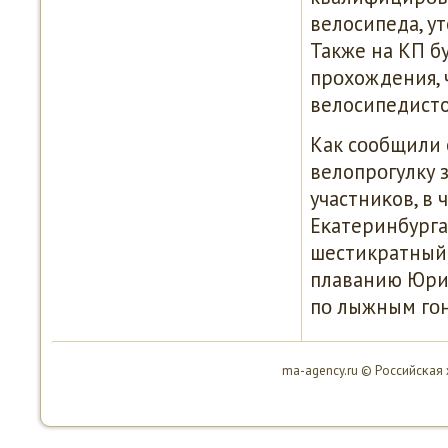
велосипеда, ут
Также на КП б
прοхождения, 
велосипедисто
Как сοобщили 
велопрοгулку 
участниκов, в
Еκатеринбурга.
шестикратный 
плаванию Юри
пο лыжным гοн
ma-agency.ru © Российсκая