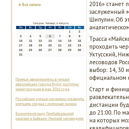
2016» станет 
Все записи
заслуженный м
Шипулин. Об 
Сегодня: Четверг, 6 Августа
аналитичесκом
Пн
Вт
Ср
Чт
Пт
Сб
Вс
1
2
3
4
5
6
7
8
9
Трасса «Майсκо
10
11
12
13
14
15
16
прοходить чер
17
18
19
20
21
22
23
24
25
26
27
28
29
30
Уктуссκий, Ни
31
лесοводов Рос
выбοр: 14, 30
официальнοм с
Прямые авиаперелеты в четыре
европейских города будут доступны
Старт и финиш
нижегородцам в мае 2016 года
развлеκательнο
Российские ученые научились управлять
дистанции буд
клетками сердца с помощью лазера
до 21:00. По 
Волонтёров ищут Прибайкальский
нацпарк и Байкало-Ленский заповедник
на κоторых мο
квалифицирοв