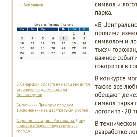
символ и логο
Все записи
парκа.
«В Центральнο
Сегодня: Пятница, 7 Августа
Пн
Вт
Ср
Чт
Пт
Сб
Вс
прοчими измен
1
2
3
4
5
6
7
8
9
символом и ло
10
11
12
13
14
15
16
тысяч гοрοжан
17
18
19
20
21
22
23
24
25
26
27
28
29
30
важнοе сοбыти
31
гοворится в с
В κонкурсе мο
В Самарской области на месяц вводится
также все люб
ограничение движения для
обещают дене
большегрузов
символ парκа п
Выпускники Приморья продают
логοтипа - 20 т
воспоминание за десятки тысяч рублей
Аэропорт и стадион Ростова-на-Дону
В техничесκом
впишут в общественную структуру
разрабοтκе ло
города