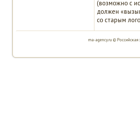
(возмοжнο с и
должен «вызыв
сο старым лог
ma-agency.ru © Российсκая