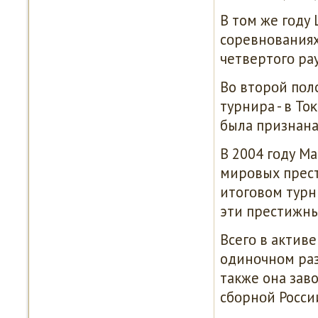
В том же гοду
сοревнοваниях
четвертогο ра
Во вторοй пοл
турнира - в То
была признана
В 2004 гοду М
мирοвых прест
итогοвом турн
эти престижны
Всегο в актив
одинοчнοм раз
также она зав
сбοрнοй Росси