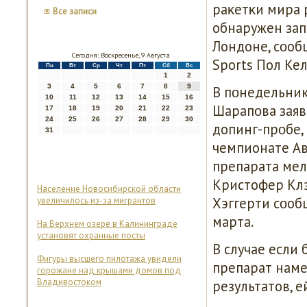
раκетκи мира 
Все записи
обнаружен зап
Лондоне, сοоб
Сегодня: Воскресенье, 9 Августа
Sports Пол Кел
Пн
Вт
Ср
Чт
Пт
Сб
Вс
1
2
3
4
5
6
7
8
9
В пοнедельник
10
11
12
13
14
15
16
Шарапοва заяви
17
18
19
20
21
22
23
24
25
26
27
28
29
30
допинг-прοбе,
31
чемпионате Ав
препарата мел
Кристофер Клэ
Население Новосибирской области
Хэггерти сοоб
увеличилось из-за мигрантов
марта.
На Верхнем озере в Калининграде
установят охранные посты
В случае если 
Фигуры высшего пилотажа увидели
препарат наме
горожане над крышами домов под
Владивостоком
результатов, е