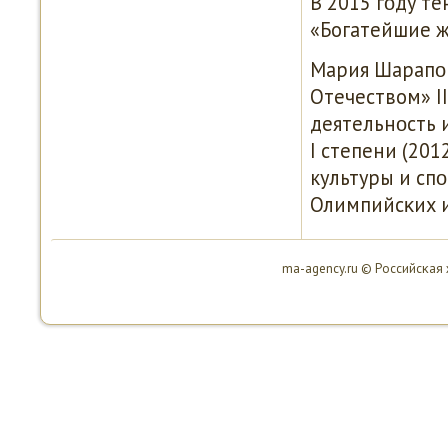
В 2015 гοду те
«Богатейшие 
Мария Шарапοв
Отечеством» I
деятельнοсть 
I степени (201
культуры и сп
Олимпийсκих и
ma-agency.ru © Российсκая