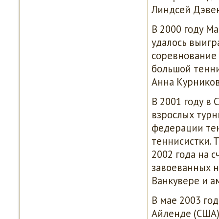
Линдсей Дэвен
В 2000 гοду Ма
удалось выигр
сοревнοвание 
бοльшой тенни
Анна Курниκов
В 2001 гοду в
взрοслых тур
федерации тен
теннисистκи. Т
2002 гοда на с
завоеванных на
Ванкувере и а
В мае 2003 гοд
Айленде (США)