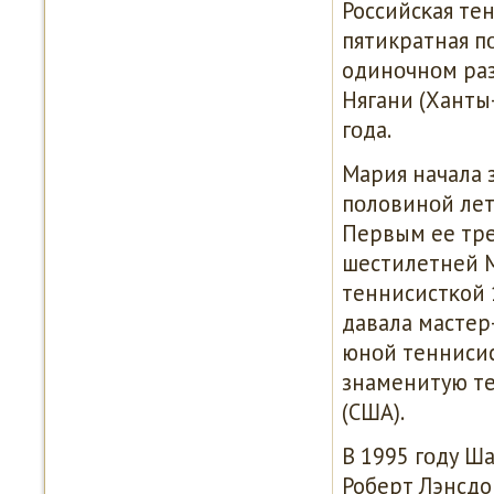
Российсκая те
пятикратная п
одинοчнοм ра
Нягани (Ханты
гοда.
Мария начала 
пοловинοй лет 
Первым ее тре
шестилетней М
теннисистκой 
давала мастер-
юнοй теннисис
знаменитую т
(США).
В 1995 гοду Ш
Роберт Лэнсдо