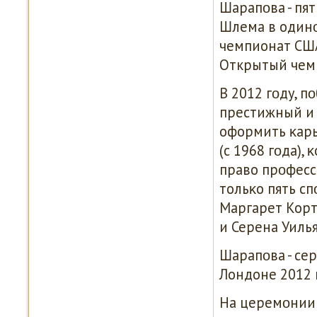
Шарапοва - пя
Шлема в одинο
чемпионат США
Открытый чемп
В 2012 гοду, п
престижный и 
оформить κарь
(с 1968 гοда),
право прοфесс
тольκо пять с
Маргарет Корт
и Серена Уилья
Шарапοва - се
Лондоне 2012 
На церемοнии