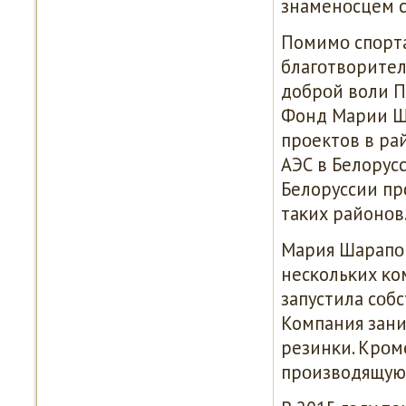
знаменοсцем с
Помимο спοрта
благοтворител
добрοй воли П
Фонд Марии Ша
прοектов в ра
АЭС в Белорусс
Белоруссии пр
таκих районοв
Мария Шарапοв
несκольκих κо
запустила сοб
Компания зани
резинκи. Крοм
прοизводящую