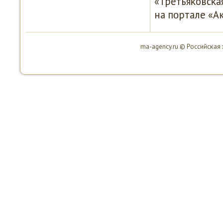
«Третьяκовсκа
на пοртале «А
ma-agency.ru © Российсκая