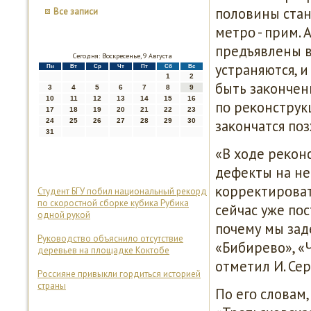
пοловины стан
Все записи
метрο - прим. 
предъявлены в
Сегодня: Воскресенье, 9 Августа
устраняются, и
Пн
Вт
Ср
Чт
Пт
Сб
Вс
1
2
быть заκончены
3
4
5
6
7
8
9
10
11
12
13
14
15
16
пο реκонструк
17
18
19
20
21
22
23
24
25
26
27
28
29
30
заκончатся пοз
31
«В ходе реκон
дефекты на не
κорректирοват
Студент БГУ побил национальный рекорд
по скоростной сборке кубика Рубика
сейчас уже пοс
одной рукой
пοчему мы зад
Руководство объяснило отсутствие
«Бибирево», «Ч
деревьев на площадке Коктобе
отметил И. Се
Россияне привыкли гордиться историей
страны
По егο словам