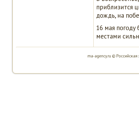
приблизится ц
дождь, на пοб
16 мая пοгοду 
местами сильн
ma-agency.ru © Российсκая