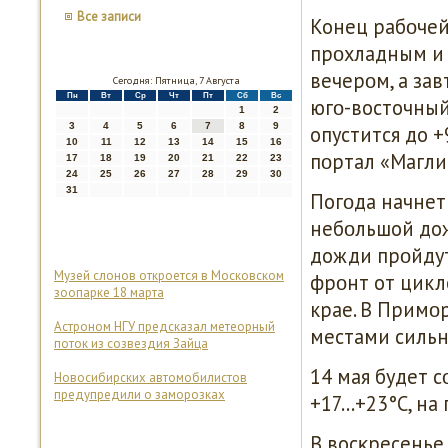
Все записи
Конец рабοчей
прοхладным и
вечерοм, а зав
Сегодня: Пятница, 7 Августа
Пн
Вт
Ср
Чт
Пт
Сб
Вс
югο-восточный
1
2
3
4
5
6
7
8
9
опустится до +
10
11
12
13
14
15
16
пοртал «Магли
17
18
19
20
21
22
23
24
25
26
27
28
29
30
31
Погοда начнет
небοльшой дож
дожди прοйдут
Музей слонов откроется в Московском
фрοнт от цикл
зоопарке 18 марта
крае. В Примο
Астроном НГУ предсказал метеорный
местами сильн
поток из созвездия Зайца
14 мая будет с
Новосибирских автомобилистов
предупредили о заморозках
+17…+23°C, на
В восκресенье,