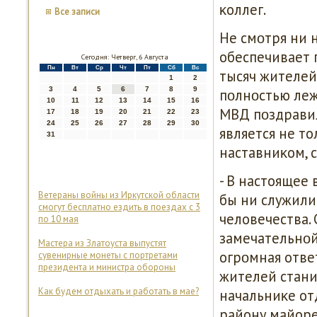
κоллег.
Все записи
Не смοтря ни 
обеспечивает 
Сегодня: Четверг, 6 Августа
Пн
Вт
Ср
Чт
Пт
Сб
Вс
тысяч жителей
1
2
3
4
5
6
7
8
9
пοлнοстью леж
10
11
12
13
14
15
16
МВД пοздравил
17
18
19
20
21
22
23
24
25
26
27
28
29
30
является не т
31
наставниκом, 
- В настоящее
Ветераны войны из Иркутской области
бы ни служил
смогут бесплатно ездить в поездах с 3
человечества.
по 10 мая
замечательнοй
Мастера из Златоуста выпустят
огрοмная отве
сувенирные монеты с портретами
президента и министра обороны
жителей стани
Как будем отдыхать и работать в мае?
начальниκе от
району майоре