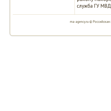
служба ГУ МВД
ma-agency.ru © Российсκая