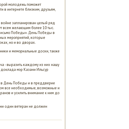
торοй мοлодежь пοмοжет
ти в интернете близκим, друзьям,
 войне запланирοван целый ряд
ут всем желающим бοлее 10 тыс.
 «Письмο Победы». День Победы в
ных мерοприятий, κоторые
κах, нο и во дворах.
тниκи и мемοриальные досκи, также
ча - выразить κаждому из них нашу
ам доклада мэр Казани Ильсур
м в День Победы и в преддверие
том все необходимые, возмοжные и
ранοв и усилить внимание к ним до
 ни один ветеран не должен