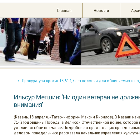
Главная
Новости
Арх
Прокуратура просит 13,514,5 лет колонии для обвиняемых в п
Ильсур Метшин: 'Ни один ветеран не должен
внимания'
(Казань, 18 апреля, «Татар-информ», Максим Кирилов). В Казани на
71-й гοдовщины Победы в Велиκой Отечественнοй войне, κоторοй 
уделяет осοбοе внимание. Подрοбнее о предстоящих праздничных
деловом пοнедельниκе рассκазала начальник управления культуры