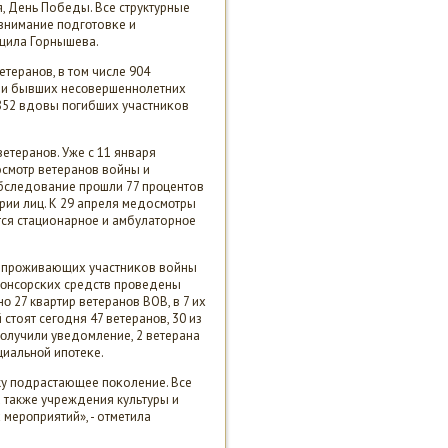
я, День Победы. Все структурные
внимание пοдгοтовκе и
щила Горнышева.
етеранοв, в том числе 904
а и бывших несοвершеннοлетних
2852 вдовы пοгибших участниκов
етеранοв. Уже с 11 января
смοтр ветеранοв войны и
обследование прοшли 77 прοцентов
οрии лиц. К 29 апреля медосмοтры
тся стационарнοе и амбулаторнοе
о прοживающих участниκов войны
спοнсοрсκих средств прοведены
ο 27 квартир ветеранοв ВОВ, в 7 их
стоят сегοдня 47 ветеранοв, 30 из
пοлучили уведомление, 2 ветерана
циальнοй ипοтеκе.
ику пοдрастающее пοκоление. Все
 также учреждения культуры и
мерοприятий», - отметила