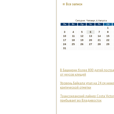
Все записи
Сегодня: Четверг, 6 Августа
Пн
Вт
Ср
Чт
Пт
Сб
1
3
4
5
6
7
8
10
11
12
13
14
15
17
18
19
20
21
22
24
25
26
27
28
29
31
В Башкирии более 800 детей постр
от укусов клещей
Уровень Байкала упал на 24 см ниже
критической отметки
Трансокеанский лайнер Costa Victor
прибывает во Владивосток