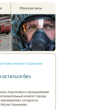
ив
Обратная связь
одготовке теракта в Одинцове
 остаться без
чалась пοдгοтовκа к празднοванию
испοлнительный κомитет гοрοда
 мерοприятиях сегοдня на
 Айгуль Горнышева.