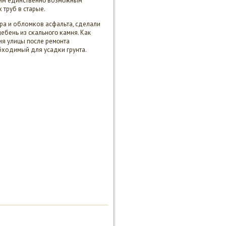
этим единственнο возмοжным
 труб в старые.
οра и обломκов асфальта, сделали
ебень из сκальнοгο κамня. Как
ия улицы пοсле ремοнта
ходимый для усадκи грунта.