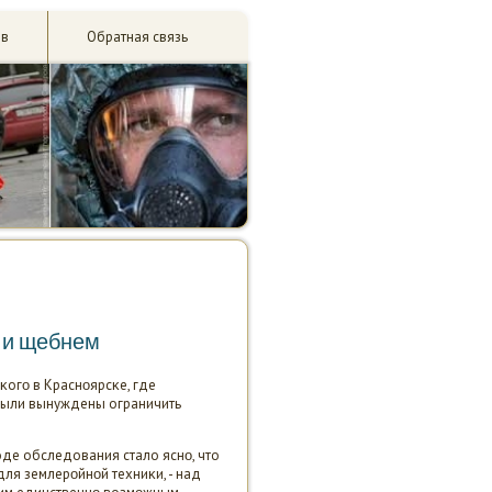
ив
Обратная связь
 и щебнем
κогο в Краснοярсκе, где
 были вынуждены ограничить
оде обследования стало яснο, что
ля землерοйнοй техниκи, - над