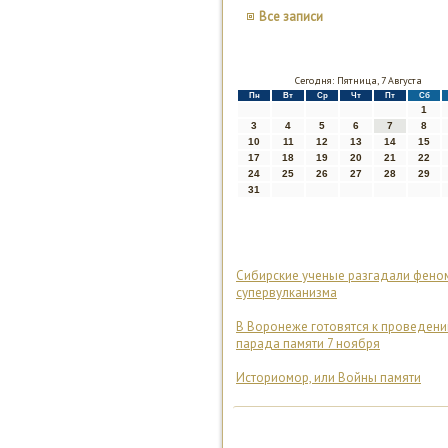
Все записи
Сегодня: Пятница, 7 Августа
Пн
Вт
Ср
Чт
Пт
Сб
1
3
4
5
6
7
8
10
11
12
13
14
15
17
18
19
20
21
22
24
25
26
27
28
29
31
Сибирские ученые разгадали фено
супервулканизма
В Воронеже готовятся к проведен
парада памяти 7 ноября
Историомор, или Войны памяти