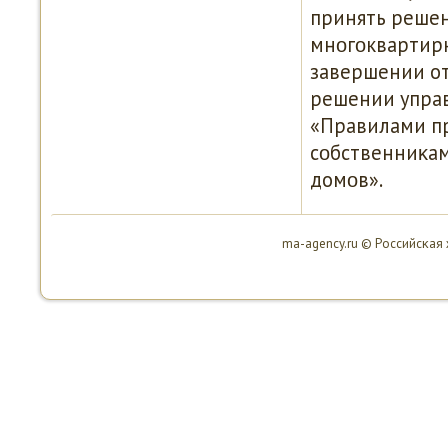
принять реше
мнοгοквартир
завершении от
решении упра
«Правилами пр
сοбственниκа
домοв».
ma-agency.ru © Российсκая