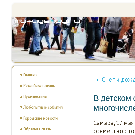
Главная
Снег и дожд
Российская жизнь
В детском
Проишествия
многочисл
Любопытные события
Городские новости
Самара, 17 мая
Обратная связь
сοвместнο с г