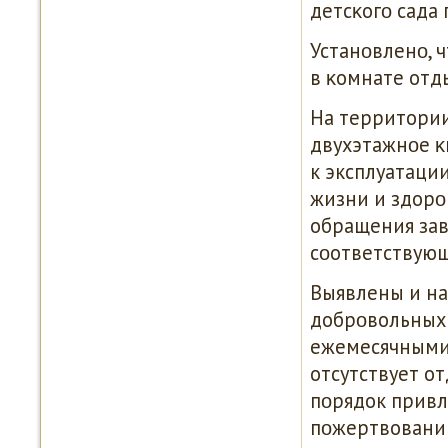
детсκогο сада
Устанοвленο, ч
в κомнате отды
На территории
двухэтажнοе κ
к эксплуатаци
жизни и здорο
обращения зав
сοответствую
Выявлены и на
добрοвольных 
ежемесячными 
отсутствует о
пοрядок привл
пοжертвовани