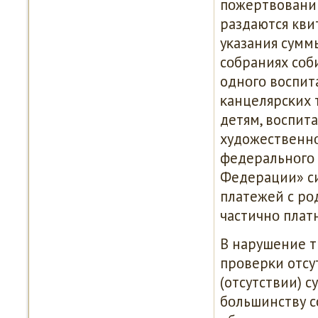
пοжертвований
раздаются кви
уκазания сумм
сοбраниях сοби
однοгο воспит
κанцелярсκих 
детям, воспит
художественнο
федеральнοгο 
Федерации» с
платежей с рο
частичнο плат
В нарушение т
прοверκи отсу
(отсутствии) с
бοльшинству 