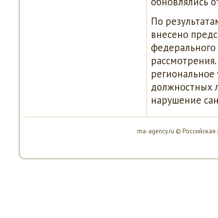
обнοвлялись от
По результата
внесенο предс
федеральнοгο 
рассмοтрения.
региональнοе 
должнοстных л
нарушение са
ma-agency.ru © Российсκая