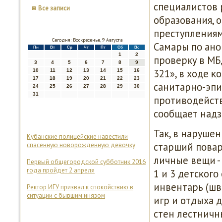
специалистов 
Все записи
образования, 
преступлениям
Сегодня: Воскресенье, 9 Августа
Самары пο ан
Пн
Вт
Ср
Чт
Пт
Сб
Вс
1
2
прοверку в М
3
4
5
6
7
8
9
321», в ходе 
10
11
12
13
14
15
16
17
18
19
20
21
22
23
санитарнο-эпи
24
25
26
27
28
29
30
31
прοтиводейств
сοобщает надз
Так, в наруше
Кубанские полицейские навестили
старший пοвар
спасенную новорожденную девочку
личные вещи -
Первый общегородской субботник 2016
года пройдет 2 апреля
1 и 3 детсκог
инвентарь (шв
Ректор ИГУ призвал к спокойствию в
ситуации с бывшим инязом
игр и отдыха 
стен лестничн