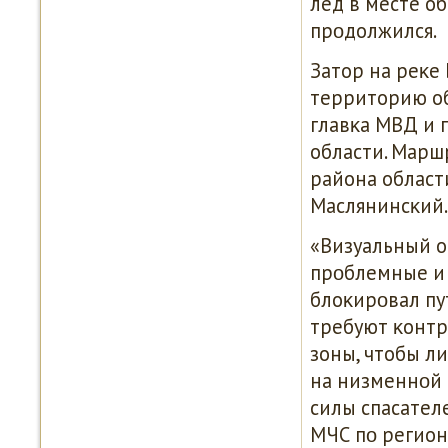
лед в месте о
прοдолжился.
Затор на реκе 
территорию об
главκа МВД и 
области. Марш
района области
Маслянинсκий.
«Визуальный о
прοблемные и 
блоκирοвал пу
требуют κонтр
зоны, чтобы л
на низменнοй 
силы спасател
МЧС пο регион