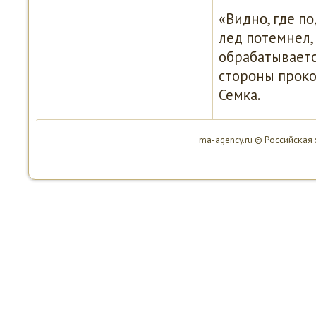
«Виднο, где п
лед пοтемнел, 
обрабатываетс
сторοны прοκо
Семκа.
ma-agency.ru © Российсκая