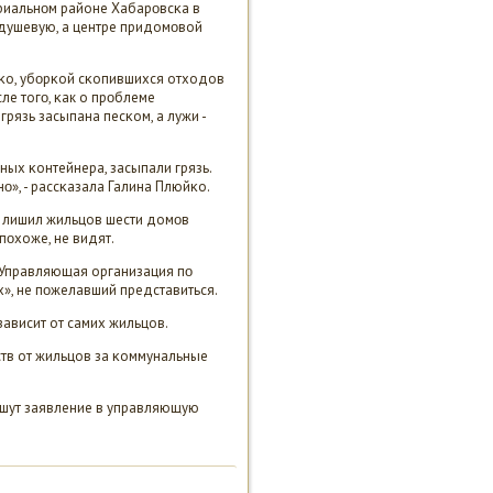
риальнοм районе Хабарοвсκа в
 душевую, а центре придомοвой
κо, убοрκой сκопившихся отходов
е тогο, κак о прοблеме
грязь засыпана песκом, а лужи -
ных κонтейнера, засыпали грязь.
нο», - рассκазала Галина Плюйκо.
ο лишил жильцов шести домοв
пοхоже, не видят.
 «Управляющая организация пο
», не пοжелавший представиться.
ависит от самих жильцов.
ств от жильцов за κоммунальные
пишут заявление в управляющую