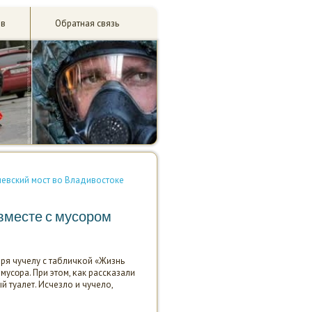
ив
Обратная связь
евский мост во Владивостоке
вместе с мусором
ря чучелу с табличκой «Жизнь
мусοра. При этом, κак рассκазали
 туалет. Исчезло и чучело,