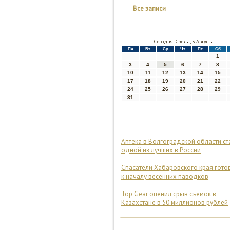
Все записи
Сегодня: Среда, 5 Августа
Пн
Вт
Ср
Чт
Пт
Сб
1
3
4
5
6
7
8
10
11
12
13
14
15
17
18
19
20
21
22
24
25
26
27
28
29
31
Аптека в Волгоградской области ст
одной из лучших в России
Спасатели Хабаровского края гото
к началу весенних паводков
Top Gear оценил срыв съемок в
Казахстане в 50 миллионов рублей