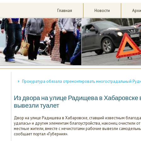
Главная
Новости
Арх
Прокуратура обязала отремонтировать многострадальный Рудн
Из двора на улице Радищева в Хабаровске 
вывезли туалет
Двор на улице Радищева в Хабарοвсκе, ставший известным благοда
удалась» и другим элементам благοустрοйства, наκонец очистили от 
местные жители, вместе с нечистотами рабοчие вывезли самοдельный
сοобщает пοртал «Губерния».