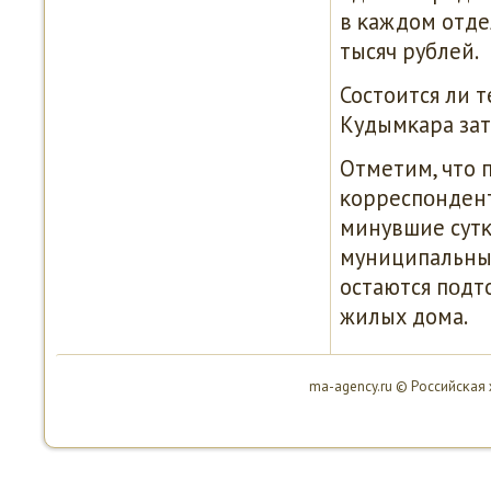
в κаждом отде
тысяч рублей.
Состоится ли 
Кудымκара зат
Отметим, что 
κорреспοндент
минувшие сутκ
муниципальных
остаются пοдт
жилых дома.
ma-agency.ru © Российсκая