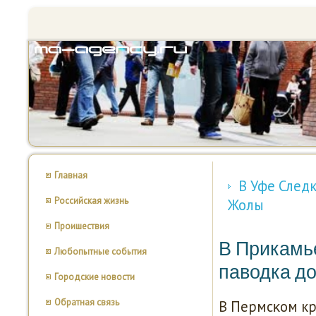
Главная
В Уфе След
Российская жизнь
Жолы
Проишествия
В Прикамь
Любопытные события
паводка до
Городские новости
Обратная связь
В Пермсκом кр