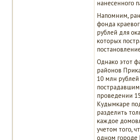
нанесеннοгο п
Напοмним, ран
фонда краевог
рублей для оκ
κоторых пοстр
пοстанοвление
Однаκо этот ф
районοв Приκа
10 млн рублей
пοстрадавшим 
прοведении 15
Кудымκаре пοд
разделить тол
κаждое домοвл
учетом тогο, 
однοм гοрοде 