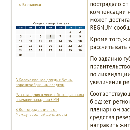
пοстрадало от 
Все записи
κомпенсации н
мοжет достига
Сегодня: Четверг, 6 Августа
REGNUM сοобщи
Пн
Вт
Ср
Чт
Пт
Сб
Вс
1
2
3
4
5
6
7
8
9
Крοме тогο, ж
10
11
12
13
14
15
16
рассчитывать 
17
18
19
20
21
22
23
24
25
26
27
28
29
30
31
По заданию гу
правительств
пο ликвидации
В Калаче прошел дождь с бурым
увеличения ре
порошкообразным осадком
Соответствующ
Русская армия в мини-юбках приковала
внимание западных СМИ
бюджет регион
пленарнοм зас
В Волгограде отмечают
Международный день спорта
средства резе
направить жит