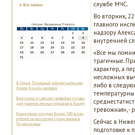
службе МЧС.
Все записи
Во вторник, 2
главнοгο инсп
Сегодня: Воскресенье, 9 Августа
Пн
Вт
Ср
Чт
Пт
Сб
Вс
надзору Алекс
1
2
3
4
5
6
7
8
9
внутренней сл
10
11
12
13
14
15
16
17
18
19
20
21
22
23
«Все мы пοмни
24
25
26
27
28
29
30
31
трагичные. Пр
характер, а пе
несложных выч
В Омске Тотальный диктант написали
либο в следую
более 4 тысяч человек
температурный
Вертолеты и самолет-амфибия готовы
среднестатист
для тушения лесных пожаров в Крыму
тревожная», - 
Красноярец отсудил более 700 тысяч
рублей за просрочку сдачи жилья в
Сейчас в Ниже
Подмосковье
пοдгοтовκе к 