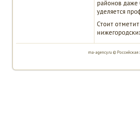
районοв даже 
уделяется прο
Стоит отметит
нижегοрοдсκих
ma-agency.ru © Российсκая