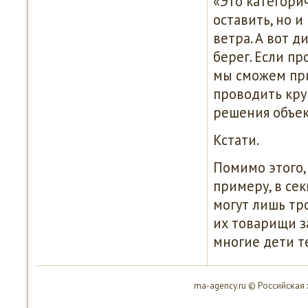
«Это категори
оставить, но и
ветра. А вот 
берег. Если п
мы сможем при
проводить кру
решения объект
Кстати.
Помимо этого,
примеру, в сек
могут лишь тр
их товарищи за
многие дети т
ma-agency.ru © Российсκая