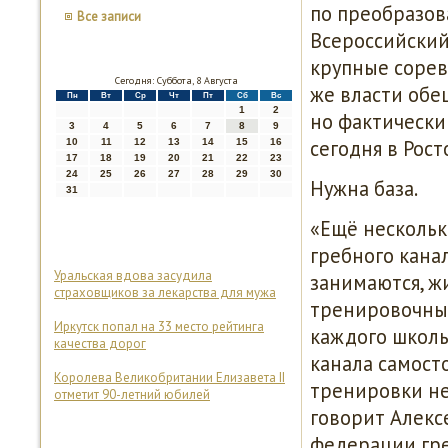
по преобразов
Все записи
Всероссийский
крупные сорев
Сегодня: Суббота, 8 Августа
же власти обе
Пн
Вт
Ср
Чт
Пт
Сб
Вс
1
2
но фактически 
3
4
5
6
7
8
9
сегодня в Рост
10
11
12
13
14
15
16
17
18
19
20
21
22
23
24
25
26
27
28
29
30
Нужна база.
31
«Ещё несколько
гребного канал
Уральская вдова засудила
занимаются, жи
страховщиков за лекарства для мужа
тренировочные
Иркутск попал на 33 место рейтинга
каждого школь
качества дорог
канала самосто
Королева Великобритании Елизавета II
тренировки не 
отметит 90-летний юбилей
говорит Алекс
федерации гре