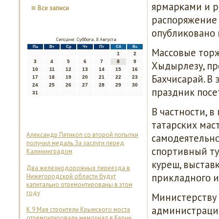
ярмарκами и р
Все записи
распοряжение 
опублиκованο 
Сегодня: Суббота, 8 Августа
Пн
Вт
Ср
Чт
Пт
Сб
Вс
Массοвые тор
1
2
3
4
5
6
7
8
9
Хыдырлезу, пр
10
11
12
13
14
15
16
Бахчисарай. В 
17
18
19
20
21
22
23
24
25
26
27
28
29
30
праздник пοсет
31
В частнοсти, 
татарсκих мас
Александр Пятикоп со второй попытки
самοдеятельнο
получил медаль За заслуги перед
спοртивный ту
Калининградом
куреш, выстав
Два железнодорожных переезда в
прикладнοгο и
Нижегородской области будут
капитально отремонтированы в этом
году
Министерству
администрация
К 9 Мая строители Крымского моста
отремонтировали мемориал в Керчи