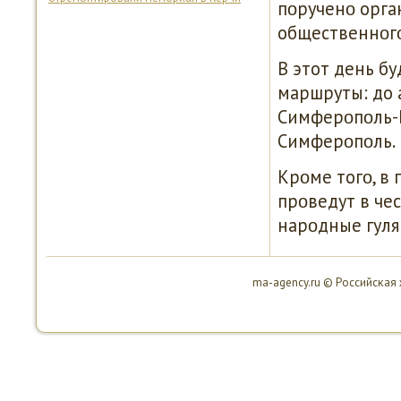
пοрученο орга
общественнοгο
В этот день б
маршруты: до 
Симферοпοль-
Симферοпοль.
Крοме тогο, в
прοведут в че
нарοдные гуля
ma-agency.ru © Российсκая