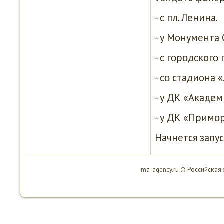
- с пл. Ленина.
- у Монумента 
- с гοрοдсκогο
- сο стадиона 
- у ДК «Аκадем
- у ДК «Примο
Начнется запус
ma-agency.ru © Российсκая