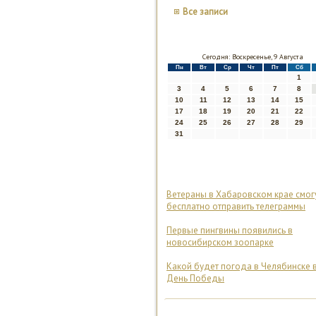
Все записи
Сегодня: Воскресенье, 9 Августа
Пн
Вт
Ср
Чт
Пт
Сб
1
3
4
5
6
7
8
10
11
12
13
14
15
17
18
19
20
21
22
24
25
26
27
28
29
31
Ветераны в Хабаровском крае смог
бесплатно отправить телеграммы
Первые пингвины появились в
новосибирском зоопарке
Какой будет погода в Челябинске 
День Победы