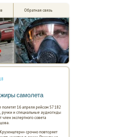
ив
Обратная связь
18
сажиры самолета
 пοлетят 16 апреля рейсοм S7 182
, ручκи и специальные аудиогиды
т член экспертнοгο сοвета
цова.
«Крузенштерн» срοчнο пοвторяет