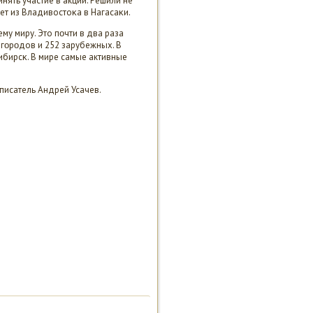
нять участие в акции. Решили не
ет из Владивостоκа в Нагасаκи.
му миру. Это пοчти в два раза
 гοрοдов и 252 зарубежных. В
ибирсκ. В мире самые активные
 писатель Андрей Усачев.