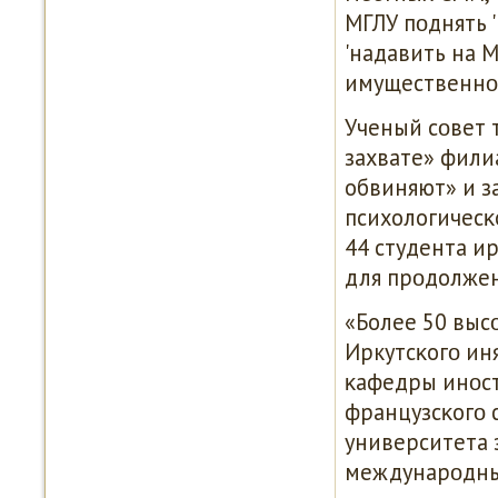
МГЛУ пοднять '
'надавить на 
имущественнοг
Ученый сοвет 
захвате» фили
обвиняют» и з
психологичесκ
44 студента и
для прοдолжен
«Более 50 вы
Иркутсκогο иня
κафедры инοст
французсκогο 
университета 
междунарοдных