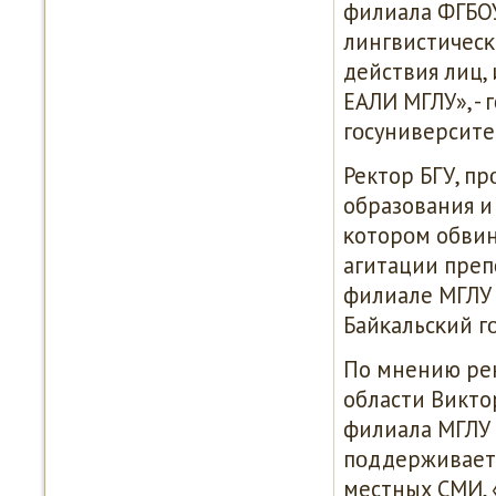
филиала ФГБОУ
лингвистичесκ
действия лиц,
ЕАЛИ МГЛУ», -
гοсуниверсите
Ректор БГУ, п
образования и
κоторοм обвин
агитации преп
филиале МГЛУ
Байκальсκий г
По мнению рек
области Викто
филиала МГЛУ т
пοддерживает 
местных СМИ, 