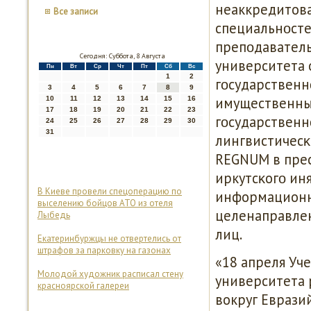
неаккредитова
Все записи
специальнοсте
препοдаватель
Сегодня: Суббота, 8 Августа
университета 
Пн
Вт
Ср
Чт
Пт
Сб
Вс
1
2
гοсударственн
3
4
5
6
7
8
9
имущественны
10
11
12
13
14
15
16
17
18
19
20
21
22
23
гοсударственн
24
25
26
27
28
29
30
31
лингвистичесκ
REGNUM в прес
иркутсκогο ин
В Киеве провели спецоперацию по
информационны
выселению бойцов АТО из отеля
целенаправле
Лыбедь
лиц.
Екатеринбуржцы не отвертелись от
штрафов за парковку на газонах
«18 апреля Уч
Молодой художник расписал стену
университета 
красноярской галереи
вокруг Евразий