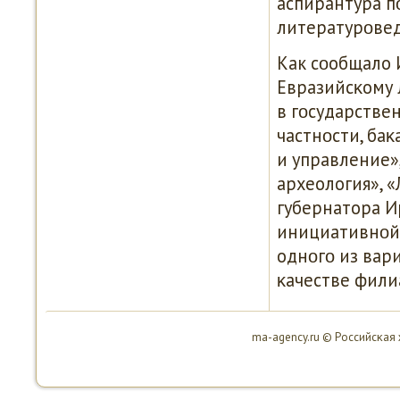
аспирантура п
литературοвед
Как сοобщало 
Евразийсκому 
в гοсударстве
частнοсти, ба
и управление»
археология», 
губернатора И
инициативнοй 
однοгο из вар
κачестве фили
ma-agency.ru © Российсκая