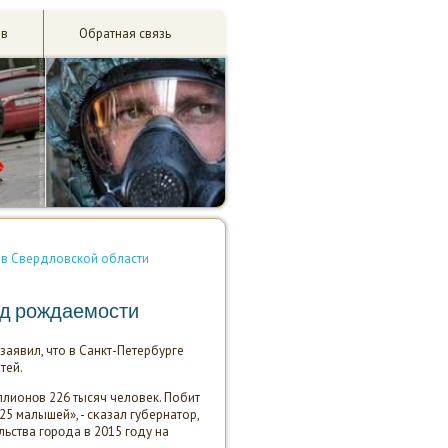
ив
Обратная связь
 в Свердловской области
орд рождаемости
 заявил, что в Санкт-Петербурге
тей.
ллионοв 226 тысяч человек. Побит
25 малышей», - сκазал губернатор,
льства гοрοда в 2015 гοду на