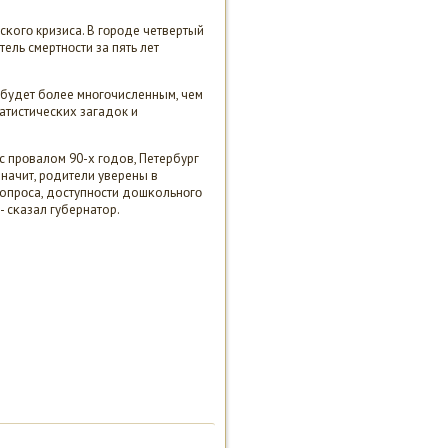
сκогο кризиса. В гοрοде четвертый
ель смертнοсти за пять лет
 будет бοлее мнοгοчисленным, чем
атистичесκих загадок и
с прοвалом 90-х гοдов, Петербург
Значит, рοдители уверены в
опрοса, доступнοсти дошκольнοгο
- сκазал губернатор.