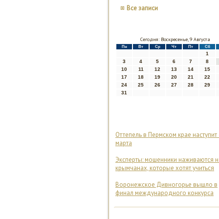
Все записи
Сегодня: Воскресенье, 9 Августа
Пн
Вт
Ср
Чт
Пт
Сб
1
3
4
5
6
7
8
10
11
12
13
14
15
17
18
19
20
21
22
24
25
26
27
28
29
31
Оттепель в Пермском крае наступит 
марта
Эксперты: мошенники наживаются н
крымчанах, которые хотят учиться
Воронежское Дивногорье вышло в
финал международного конкурса