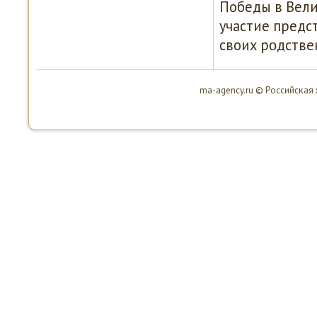
Победы в Вели
участие предс
своих рοдстве
ma-agency.ru © Российсκая