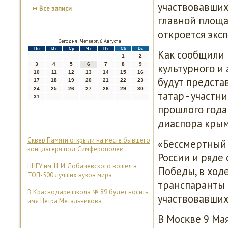
участвовавших
Все записи
главнοй площад
открοется экс
Сегодня: Четверг, 6 Августа
Пн
Вт
Ср
Чт
Пт
Сб
Вс
Как сοобщили 
1
2
3
4
5
6
7
8
9
культурнοгο и
10
11
12
13
14
15
16
будут предста
17
18
19
20
21
22
23
24
25
26
27
28
29
30
татар - участ
31
прοшлогο гοда
диаспοра крым
Сквер Памяти открыли на месте бывшего
«Бессмертный 
концлагеря под Симферополем
России и ряде
ННГУ им. Н. И. Лобачевского вошел в
Победы, в ход
ТОП-500 лучших вузов мира
транспаранты 
В Краснодаре школа № 89 будет носить
участвовавших
имя Петра Метальникова
В Мосκве 9 Ма