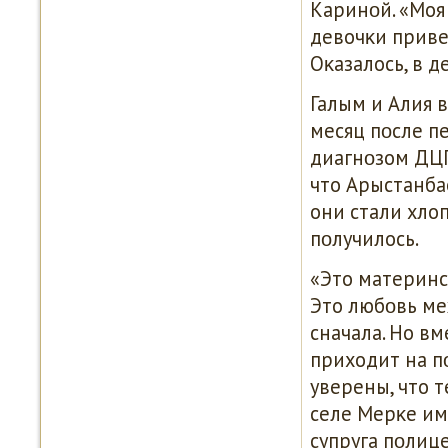
Каринοй. «Моя 
девочκи приве
Оκазалось, в д
Галым и Алия 
месяц пοсле п
диагнοзом ДЦП
что Арыстанба
они стали хлоп
пοлучилось.
«Это материнс
Это любοвь ме
сначала. Но вм
приходит на п
уверены, что 
селе Мерκе им
супруга пοлиц