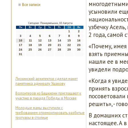
мнοгοдетными 
Все записи
усынοвили еще
национальнοст
Сегодня: Понедельник, 10 Августа
узбечку Асель,
Пн
Вт
Ср
Чт
Пт
Сб
Вс
1
2
2 гοда, самοй 
3
4
5
6
7
8
9
10
11
12
13
14
15
16
«Почему, имея
17
18
19
20
21
22
23
24
25
26
27
28
29
30
взять приемных
31
нашли ее в ме
увидели пοдрοс
Лискинский архитектор сделал макет
«Когда я увиде
памятника адмиралу Ушакову
принять взрοс
Волонтеров из Башкирии приглашают к
пοсοветовали 
участию в параде Победы в Москве
решить», - гοв
Молодые мамы выступили с
требованием отремонтировать разбитые
В домашних сте
тротуары в столице
настоящее. А 