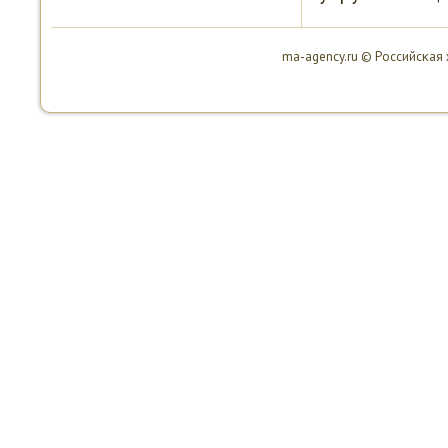
ma-agency.ru © Российсκая