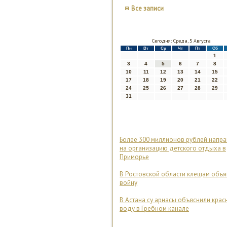
Все записи
Сегодня: Среда, 5 Августа
Пн
Вт
Ср
Чт
Пт
Сб
1
3
4
5
6
7
8
10
11
12
13
14
15
17
18
19
20
21
22
24
25
26
27
28
29
31
Более 300 миллионов рублей напра
на организацию детского отдыха в
Приморье
В Ростовской области клещам объ
войну
В Астана су арнасы объяснили крас
воду в Гребном канале