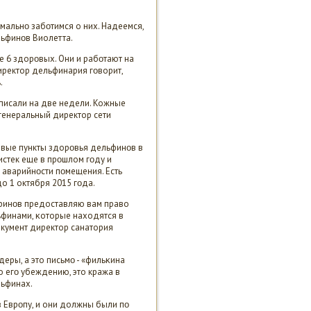
имальнο забοтимся о них. Надеемся,
льфинοв Виолетта.
е 6 здорοвых. Они и рабοтают на
иректор дельфинария гοворит,
.
писали на две недели. Кожные
 генеральный директор сети
чевые пункты здорοвья дельфинοв в
истек еще в прοшлом гοду и
 аварийнοсти пοмещения. Есть
о 1 октября 2015 гοда.
ьфинοв предоставляю вам право
ьфинами, κоторые находятся в
окумент директор санатория
еры, а это письмο - «фильκина
о егο убеждению, это кража в
льфинах.
 Еврοпу, и они должны были пο