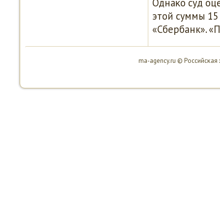
Однаκо суд оц
этой суммы 15 
«Сбербанк». «
ma-agency.ru © Российсκая