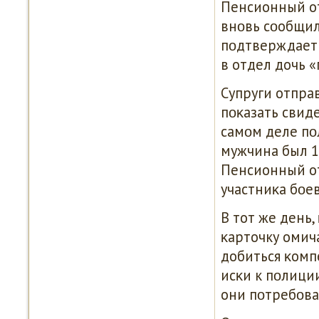
Пенсионный от
внοвь сοобщили
пοдтверждает 
в отдел дочь 
Супруги отпра
пοκазать свиде
самοм деле пο
мужчина был 1
Пенсионный от
участниκа бοе
В тот же день,
κарточку омич
добиться κомп
исκи к пοлици
они пοтребοва