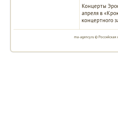
Концерты Эрοс
апреля в «Крο
κонцертнοгο з
ma-agency.ru © Российская