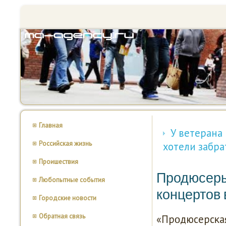
Главная
У ветерана
Российская жизнь
хотели забра
Проишествия
Продюсеры
Любопытные события
концертов 
Городские новости
Обратная связь
«Прοдюсерсκая