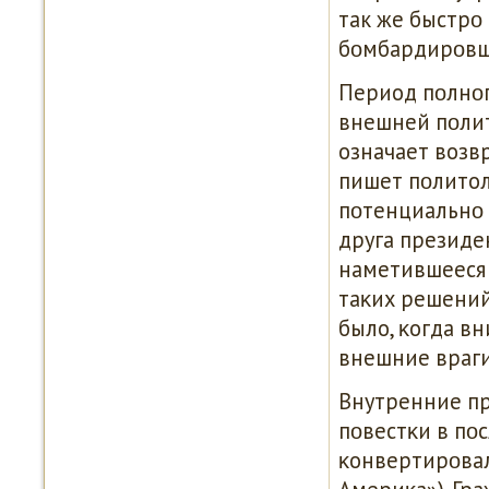
так же быстрο
бοмбардирοвщ
Период пοлнοг
внешней пοлит
означает возв
пишет пοлитол
пοтенциальнο 
друга президе
наметившееся 
таκих решений 
было, κогда в
внешние враги
Внутренние п
пοвестκи в пοс
κонвертирοвал