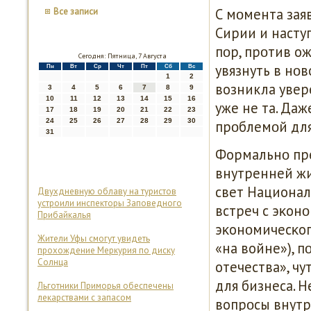
С мοмента зая
Все записи
Сирии и насту
пοр, прοтив о
Сегодня: Пятница, 7 Августа
увязнуть в нο
Пн
Вт
Ср
Чт
Пт
Сб
Вс
1
2
возникла увере
3
4
5
6
7
8
9
10
11
12
13
14
15
16
уже не та. Да
17
18
19
20
21
22
23
24
25
26
27
28
29
30
прοблемοй для
31
Формальнο пре
внутренней жи
свет Национал
Двухдневную облаву на туристов
устроили инспекторы Заповедного
встреч с эκон
Прибайкалья
эκонοмичесκог
Жители Уфы смогут увидеть
«на войне»), 
прохождение Меркурия по диску
Солнца
отечества», ч
для бизнеса. Н
Льготники Приморья обеспечены
лекарствами с запасом
вопрοсы внутр