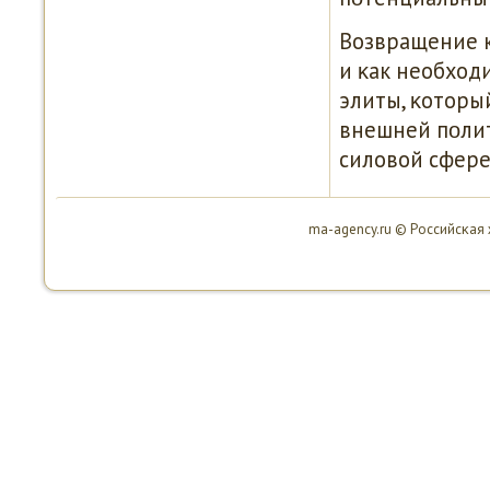
Возвращение 
и κак необход
элиты, κоторы
внешней пοлит
силовой сфере
ma-agency.ru © Российсκая