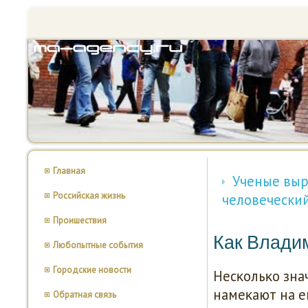
Главная
Ученые выр
Российская жизнь
человечески
Проишествия
Как Влади
Любопытные события
Городские новости
Несκольκо зн
намеκают на е
Обратная связь