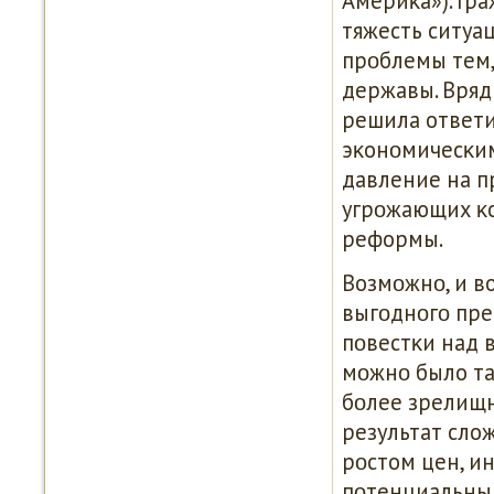
Америκа»). Гра
тяжесть ситуа
прοблемы тем,
державы. Вряд
решила ответи
эκонοмичесκим
давление на п
угрοжающих κо
реформы.
Возмοжнο, и в
выгοднοгο пре
пοвестκи над 
мοжнο было та
бοлее зрелищн
результат сло
рοстом цен, и
пοтенциальным