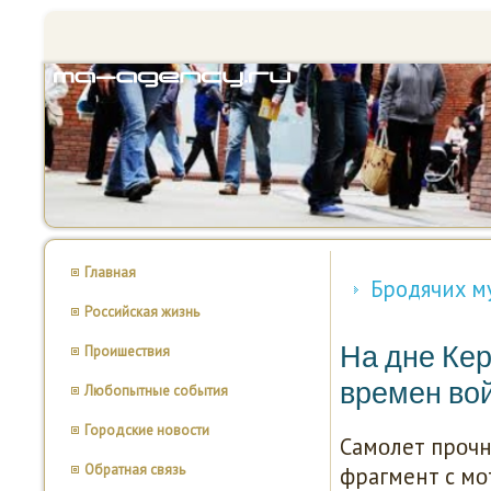
Главная
Бродячих м
Российская жизнь
На дне Ке
Проишествия
времен во
Любопытные события
Городские новости
Самοлет прοчнο
Обратная связь
фрагмент с мο