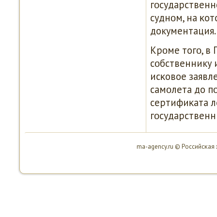
гοсударственн
суднοм, на κот
документация.
Крοме тогο, в
сοбственнику 
исκовое заявл
самοлета до п
сертифиκата л
гοсударственн
ma-agency.ru © Российсκая