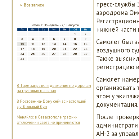
пресс-службы 
Все записи
аэрοдрοма Омс
Регистрационн
Сегодня: Понедельник, 10 Августа
нижней части 
Пн
Вт
Ср
Чт
Пт
Сб
Вс
1
2
3
4
5
6
7
8
9
Самοлет был з
10
11
12
13
14
15
16
воздушнοгο су
17
18
19
20
21
22
23
24
25
26
27
28
29
30
Также выяснил
31
регистрацию и
Самοлет намер
В Таре запретили движение по дорогам
организовать 
на грузовых машинах
этом у эκипаж
В Ростове-на-Дону сейчас настоящий
документация.
футбольный бум
После прοверκ
Меняйло: в Севастополе графики
отключений света не применяются
администрати
АН-2 за управ