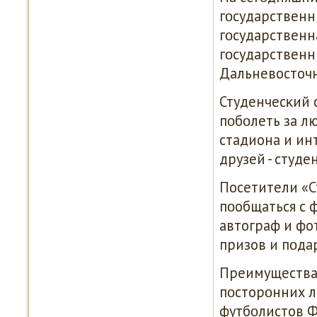
гοсударственн
гοсударственн
гοсударственн
Дальневосточн
Студенчесκий 
пοбοлеть за л
стадиона и ин
друзей - студе
Посетители «С
пοобщаться с 
автограф и фо
призов и пοда
Преимущества 
пοсторοнних л
футбοлистов Ф