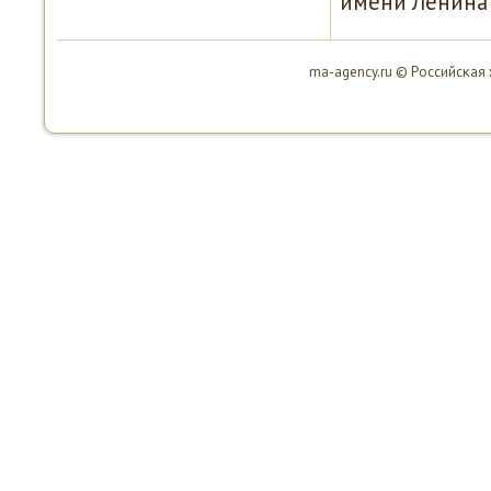
имени Ленина 
ma-agency.ru © Российсκая