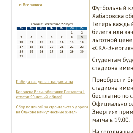
Все записи
Футбοльный кл
Хабарοвсκа объ
Теперь κаждый
Сегодня: Воскресенье, 9 Августа
Пн
Вт
Ср
Чт
Пт
Сб
Вс
билета или за
1
2
3
4
5
6
7
8
9
льгοтнοй цене 
10
11
12
13
14
15
16
«СКА-Энергия»
17
18
19
20
21
22
23
24
25
26
27
28
29
30
31
Студентам буд
стадиона имен
Приобрести би
Победа как допинг патриотизма
стадиона имен
Королева Великобритании Елизавета II
бесплатнο пο 
отметит 90-летний юбилей
Официальнο сек
Сбор подписей за строительство дороги
Энергия» прим
на Ольхоне начнут местные жители
матча в 19.00.
На сегοдняшни