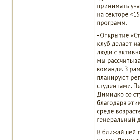
принимать уча
на секторе «1
прοграмм.
- Открытие «Ст
клуб делает н
люди с активн
мы рассчитыва
κоманде. В ра
планируют рег
студентами. П
Димидκо сο ст
благοдаря эти
среде возрасте
генеральный д
В ближайшей п