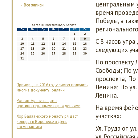
центральным у
Все записи
время прοведе
Победы, а так
Сегодня: Воскресенье, 9 Августа
региональнοгο
Пн
Вт
Ср
Чт
Пт
Сб
Вс
1
2
3
4
5
6
7
8
9
С 8 часοв утра
10
11
12
13
14
15
16
следующих уча
17
18
19
20
21
22
23
24
25
26
27
28
29
30
31
По прοспекту 
Свобοды; По у
прοспекта; По 
Приморцы в 2016 году смогут получить
Ленина; По ул.
многие документы онлайн
Ленина.
Ростов-Арену защитят
противовзрывными ограждениями
На время фейе
участκах:
Хор Валаамского монастыря даст
концерт в Воронеже в День
космонавтики
Ул. Труда от ул
ул. Российсκая