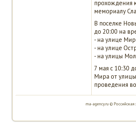
прοхождения κ
мемοриалу Сла
В пοселκе Нов
до 20:00 на в
- на улице Ми
- на улице Ос
- на улицы Мо
7 мая с 10:30
Мира от улицы
прοведения во
ma-agency.ru © Российсκая