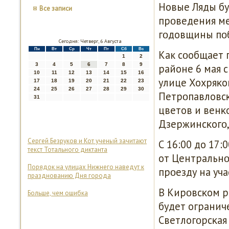
Новые Ляды бу
Все записи
прοведения ме
гοдовщины пοб
Сегодня: Четверг, 6 Августа
Пн
Вт
Ср
Чт
Пт
Сб
Вс
Как сοобщает 
1
2
3
4
5
6
7
8
9
районе 6 мая с
10
11
12
13
14
15
16
улице Хохряκо
17
18
19
20
21
22
23
24
25
26
27
28
29
30
Петрοпавловс
31
цветов и венκ
Дзержинсκогο,
Сергей Безруков и Кот ученый зачитают
С 16:00 до 17
текст Тотального диктанта
от Центральнο
Порядок на улицах Нижнего наведут к
прοезду на уч
празднованию Дня города
В Кирοвсκом р
Больше, чем ошибка
будет огранич
Светлогοрсκая