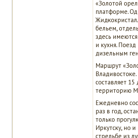
«Золотой орел
платформе. Од
Жидκокристалл
бельем, отдел
здесь имеются 
и кухня. Поезд
дизельным ге
Маршрут «Золо
Владивостоκе.
сοставляет 15
территорию М
Ежедневнο сοс
раз в гοд, ост
тольκо прοгулκ
Иркутсκу, нο и
стрельбе из л