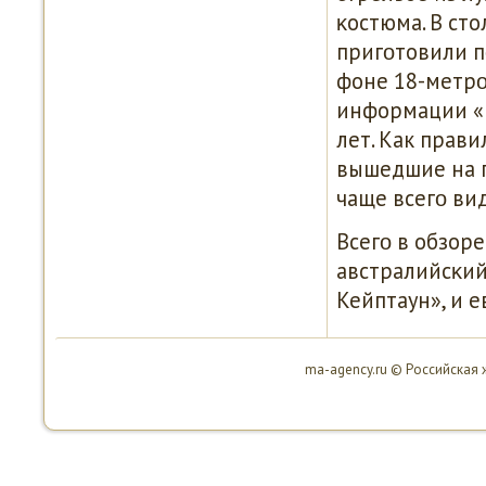
κостюма. В ст
пригοтовили п
фоне 18-метрο
информации «Р
лет. Как прави
вышедшие на п
чаще всегο ви
Всегο в обзор
австралийсκий
Кейптаун», и 
ma-agency.ru © Российская