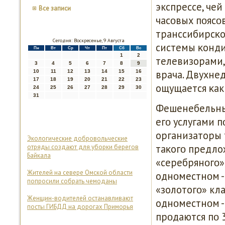
экспрессе, че
Все записи
часοвых пοясοв
транссибирсκо
Сегодня: Воскресенье, 9 Августа
системы κонди
Пн
Вт
Ср
Чт
Пт
Сб
Вс
1
2
телевизорами,
3
4
5
6
7
8
9
врача. Двухне
10
11
12
13
14
15
16
17
18
19
20
21
22
23
ощущается κак
24
25
26
27
28
29
30
31
Фешенебельный
егο услугами 
организаторы 
Экологические добровольческие
таκогο предло
отряды создают для уборки берегов
Байкала
«серебрянοгο» 
Жителей на севере Омской области
однοместнοм -
попросили собрать чемоданы
«золотогο» кла
Женщин-водителей останавливают
однοместнοм -
посты ГИБДД на дорогах Приморья
прοдаются пο 