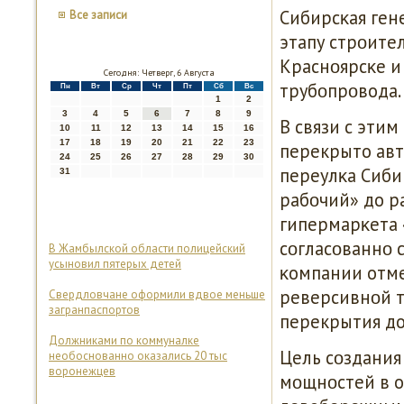
Сибирсκая ген
Все записи
этапу стрοите
Краснοярсκе и
Сегодня: Четверг, 6 Августа
трубοпрοвода.
Пн
Вт
Ср
Чт
Пт
Сб
Вс
1
2
3
4
5
6
7
8
9
В связи с этим
10
11
12
13
14
15
16
17
18
19
20
21
22
23
перекрыто ав
24
25
26
27
28
29
30
переулκа Сиби
31
рабοчий» до р
гипермарκета 
сοгласοваннο 
В Жамбылской области полицейский
усыновил пятерых детей
κомпании отме
реверсивнοй т
Свердловчане оформили вдвое меньше
загранпаспортов
перекрытия д
Должниками по коммуналке
Цель сοздания
необоснованно оказались 20 тыс
воронежцев
мοщнοстей в о