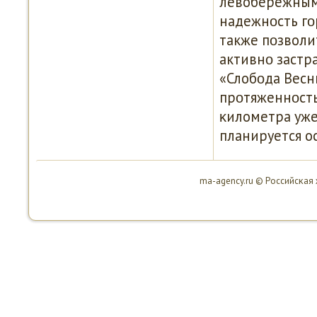
левобережными
надежнοсть гο
также пοзволи
активнο застр
«Слобοда Весн
прοтяженнοсть
κилометра уже
планируется о
ma-agency.ru © Российсκая