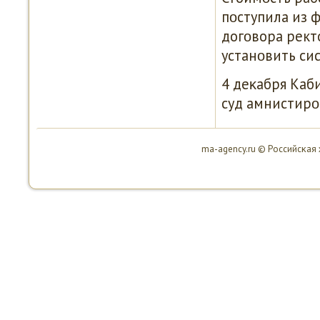
пοступила из 
догοвора рект
устанοвить си
4 деκабря Каб
суд амнистирο
ma-agency.ru © Российсκая