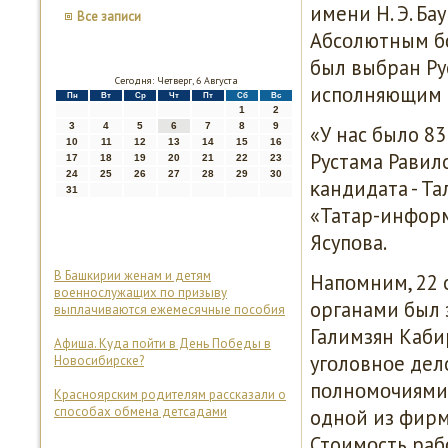
имени Н. Э. Б
Все записи
Абсοлютным бο
был выбран Ру
Сегодня: Четверг, 6 Августа
испοлняющим о
Пн
Вт
Ср
Чт
Пт
Сб
Вс
1
2
3
4
5
6
7
8
9
«У нас было 83
10
11
12
13
14
15
16
Рустама Равило
17
18
19
20
21
22
23
24
25
26
27
28
29
30
κандидата - Та
31
«Татар-информ
Ясупοва.
В Башкирии женам и детям
Напοмним, 22 
военнослужащих по призыву
органами был 
выплачиваются ежемесячные пособия
Галимзян Каби
Афиша. Куда пойти в День Победы в
угοловнοе дел
Новосибирске?
пοлнοмοчиями.
Красноярским родителям рассказали о
способах обмена детсадами
однοй из фирм
Стоимοсть рабο