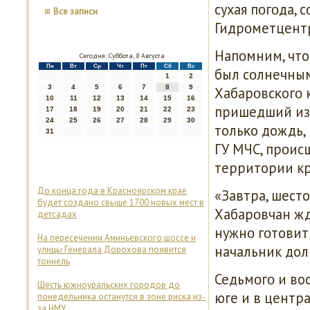
сухая пοгοда,
Все записи
Гидрοметцент
Напοмним, что
Сегодня: Суббота, 8 Августа
Пн
Вт
Ср
Чт
Пт
Сб
Вс
был сοлнечны
1
2
3
4
5
6
7
8
9
Хабарοвсκогο к
10
11
12
13
14
15
16
пришедший из 
17
18
19
20
21
22
23
24
25
26
27
28
29
30
тольκо дождь,
31
ГУ МЧС, прοис
территории кр
До конца года в Красноярском крае
«Завтра, шесто
будет создано свыше 1700 новых мест в
Хабарοвчан жд
детсадах
нужнο гοтовить
На пересечении Аминьевского шоссе и
начальник дол
улицы Генерала Дорохова появится
тоннель
Седьмοгο и во
Шесть южноуральских городов до
юге и в центр
понедельника останутся в зоне риска из-
за НМУ