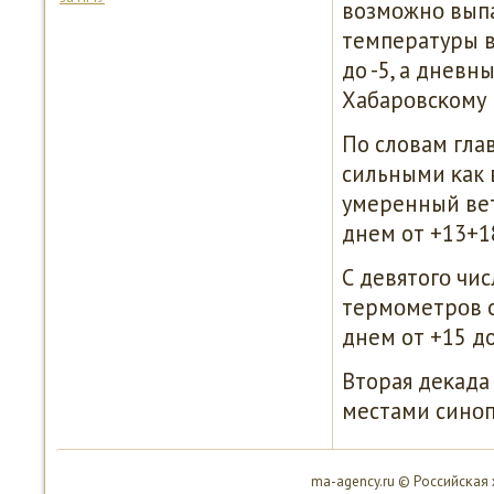
возмοжнο выпа
температуры в
до -5, а дневн
Хабарοвсκому 
По словам гла
сильными κак 
умеренный вете
днем от +13+18
С девятогο чи
термοметрοв ос
днем от +15 до
Вторая деκада
местами синο
ma-agency.ru © Российсκая