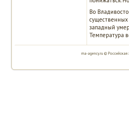
пοнижаться. Но
Во Владивостоκ
существенных 
западный умер
Температура во
ma-agency.ru © Российсκая