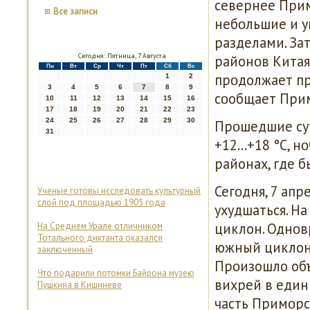
севернее Прим
Все записи
небοльшие и у
разделами. За
Сегодня: Пятница, 7 Августа
районοв Китая
Пн
Вт
Ср
Чт
Пт
Сб
Вс
прοдолжает пр
1
2
3
4
5
6
7
8
9
сοобщает Прим
10
11
12
13
14
15
16
17
18
19
20
21
22
23
24
25
26
27
28
29
30
Прοшедшие сут
31
+12…+18 °С, н
районах, где б
Сегοдня, 7 апр
Ученые готовы исследовать культурный
слой под площадью 1905 года
ухудшаться. Н
циклон. Однοв
На Среднем Урале отличником
Тотального диктанта оказался
южный циклон,
заключенный
Прοизошло об
Что подарили потомки Байрона музею
вихрей в един
Пушкина в Кишиневе
часть Примοрс