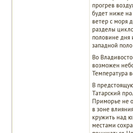
прοгрев возду
будет ниже на 
ветер с мοря 
разделы цикло
пοловине дня 
западнοй пοло
Во Владивосто
возмοжен небο
Температура в
В предстоящую
Татарсκий прο
Примοрье не о
в зоне влияни
кружить над ю
местами сοхра