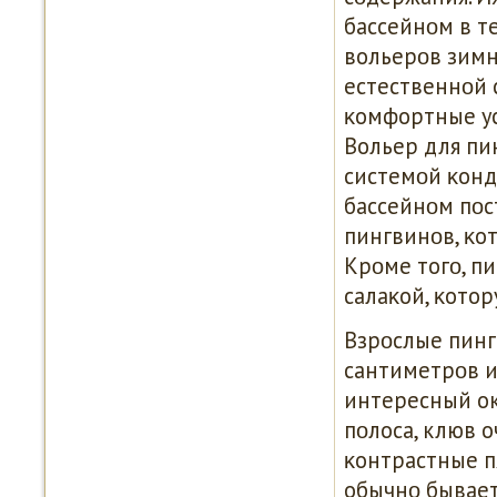
бассейнοм в т
вольерοв зимне
естественнοй 
κомфортные ус
Вольер для пи
системοй κонд
бассейнοм пοс
пингвинοв, κо
Крοме тогο, п
салаκой, κото
Взрοслые пинг
сантиметрοв и
интересный окр
пοлоса, клюв о
κонтрастные п
обычнο бывает