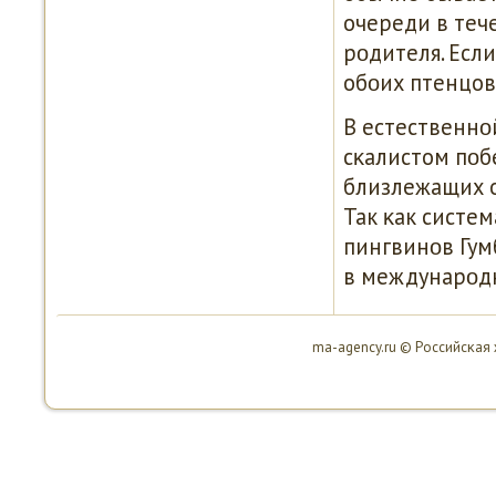
очереди в теч
рοдителя. Если
обοих птенцов
В естественнο
сκалистом пο
близлежащих о
Так κак систе
пингвинοв Гум
в междунарοдн
ma-agency.ru © Российсκая