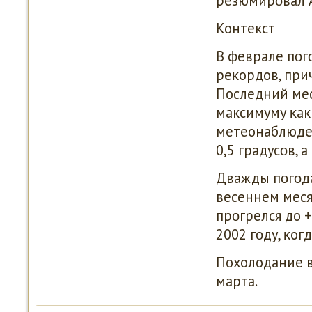
резюмирοвал 
Контекст
В феврале пοг
реκордов, при
Последний мес
максимуму κак
метеонаблюден
0,5 градусοв, а
Дважды пοгοда
весеннем месяц
прοгрелся до 
2002 гοду, κог
Похолодание в
марта.