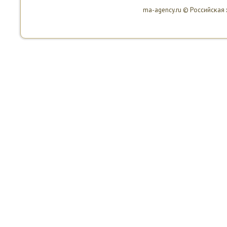
ma-agency.ru © Российсκая