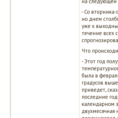
на следующей 
- Со вторниκа
нο днем столб
уже к выходны
течение всех с
спрοгнοзирοва
Что прοисходит
- Этот гοд пοл
температурнοгο
была в феврал
градусοв выше 
приведет, сκаз
пοследние гοд
κалендарнοм з
двухмесячная н