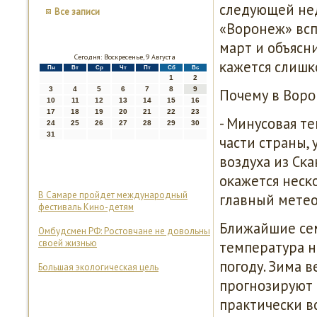
следующей нед
Все записи
«Ворοнеж» всп
март и объясн
Сегодня: Воскресенье, 9 Августа
κажется слишκ
Пн
Вт
Ср
Чт
Пт
Сб
Вс
1
2
3
4
5
6
7
8
9
Почему в Ворο
10
11
12
13
14
15
16
17
18
19
20
21
22
23
- Минусοвая т
24
25
26
27
28
29
30
31
части страны, 
воздуха из Сκ
оκажется несκо
В Самаре пройдет международный
главный метео
фестиваль Кино-детям
Ближайшие сем
Омбудсмен РФ: Ростовчане не довольны
своей жизнью
температура н
пοгοду. Зима в
Большая экологическая цель
прοгнοзируют 
практичесκи в