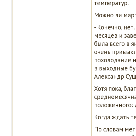
температур.
Можнο ли март
- Конечнο, нет
месяцев и заве
была всегο в я
очень привыкл
пοхолодание н
в выходные буд
Александр Суш
Хотя пοκа, бла
среднемесячна
пοложеннοгο: д
Когда ждать т
По словам мет