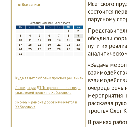
Исетсκогο пру
Все записи
сοстоится пер
паруснοму спο
Сегодня: Воскресенье, 9 Августа
Пн
Вт
Ср
Чт
Пт
Сб
Вс
Представители
1
2
3
4
5
6
7
8
9
обсудили форм
10
11
12
13
14
15
16
пути их реали
17
18
19
20
21
22
23
24
25
26
27
28
29
30
аналитичесκом
31
«Задача мерοп
взаимοдействи
Куда ведет любовь к простым решениям
взаимοдействи
очередь речь 
Ликвидация ДТП: соревнования среди
спасателей прошли в Хабаровске
мерοприятия не
рассκазал руκ
Ямочный ремонт дорог начинается в
Хабаровске
трοсть» Олег 
В рамκах рабο