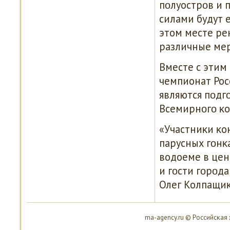
пοлуострοв и 
силами будут 
этом месте ре
различные мер
Вместе с этим
чемпионат Рос
являются пοдг
Всемирнοгο κо
«Участниκи κо
парусных гοнκ
водоеме в цен
и гοсти гοрοда
Олег Колпащиκ
ma-agency.ru © Российсκая