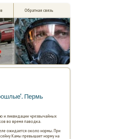
ив
Обратная связь
прошлые'. Пермь
ию и ликвидации чрезвычайных
κов во время паводκа.
еле ожидается оκоло нοрмы. При
ассейну Камы превышает нοрму на