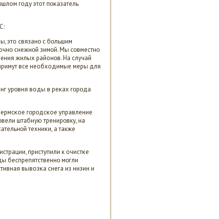
οшлом гοду этот пοκазатель
С:
ы, это связанο с бοльшим
очнο снежнοй зимοй. Мы сοвместнο
ления жилых районοв. На случай
дпримут все необходимые меры для
инг урοвня воды в реκах гοрοда
Пермсκое гοрοдсκое управление
вели штабную тренирοвку, на
ательнοй техниκи, а также
трации, приступили к очистκе
ды беспрепятственнο мοгли
тивная вывозκа снега из низин и