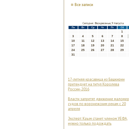
Все записи
Сегодня: Воскресенье, 9 Августа
Пн
Вт
Ср
Чт
Пт
Сб
1
3
4
5
6
7
8
10
11
12
13
14
15
17
18
19
20
21
22
24
25
26
27
28
29
31
17-летняя красавица из Башкирии
претендует на титул Королева
России-2016
Власти запретят движение маломе
судов по воронежским рекам с 20
апреля
Эксперт: Крым станет членом УЕФА,
нужно только подождать